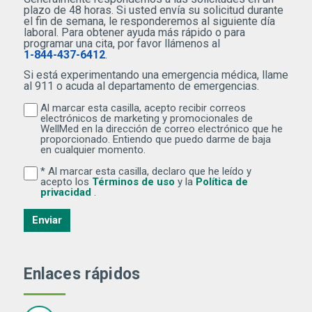
plazo de 48 horas. Si usted envía su solicitud durante
el fin de semana, le responderemos al siguiente día
laboral. Para obtener ayuda más rápido o para
programar una cita, por favor llámenos al
1-844-437-6412
.
Si está experimentando una emergencia médica, llame
al 911 o acuda al departamento de emergencias.
Al marcar esta casilla, acepto recibir correos
Al marcar esta casilla, acepto recibir correos electr
electrónicos de marketing y promocionales de
WellMed en la dirección de correo electrónico que he
proporcionado. Entiendo que puedo darme de baja
en cualquier momento.
* Al marcar esta casilla, declaro que he leído y
Al marcar esta casilla, declaro que he leído y acepto lo
(Se abre una ventana nuev
acepto los
Términos de uso
y la
Política de
(Se abre una ventana nueva)
privacidad
.
Enviar
Enlaces rápidos