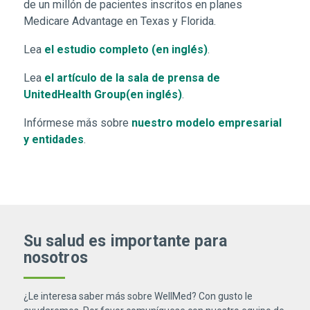
de un millón de pacientes inscritos en planes
Medicare Advantage en Texas y Florida.
(Se abre en una ve
Lea
el estudio completo (en inglés)
.
Lea
el artículo de la sala de prensa de
(Se abre en una ventana
UnitedHealth Group(en inglés)
.
Infórmese mؘás sobre
nuestro modelo empresarial
(Se abre en una ventana nueva)
y entidades
.
Su salud es importante para
nosotros
¿Le interesa saber más sobre WellMed? Con gusto le