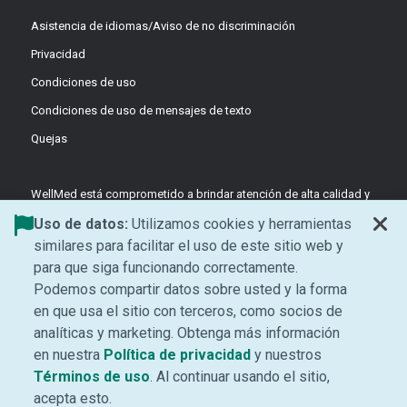
Asistencia de idiomas/Aviso de no discriminación
Privacidad
Condiciones de uso
Condiciones de uso de mensajes de texto
Quejas
WellMed está comprometido a brindar atención de alta calidad y
basada en el valor a través de equipos coordinados y liderados
Uso de datos:
Utilizamos cookies y herramientas
por médicos, enfocados en la prevención y el apoyo centrado en
similares para facilitar el uso de este sitio web y
el paciente.
para que siga funcionando correctamente.
©2026 WellMed Medical Management Inc.
Podemos compartir datos sobre usted y la forma
en que usa el sitio con terceros, como socios de
analíticas y marketing. Obtenga más información
Facebook (Opens in new window)
LinkedIn (Opens in new window)
YouTube (Opens in new windo
Instagram (Opens in ne
(Se abre una ventana 
en nuestra
Política de privacidad
y nuestros
(Se abre una ventana nueva)
Términos de uso
. Al continuar usando el sitio,
acepta esto.