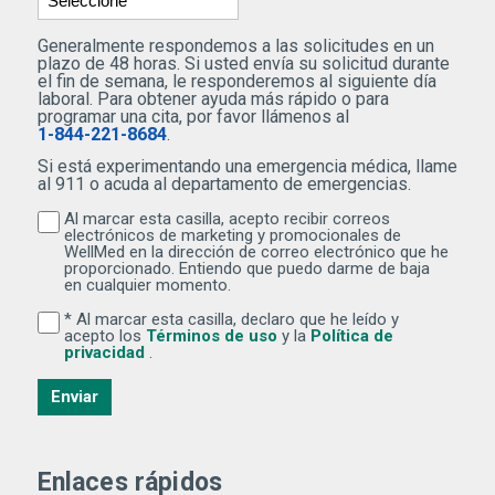
Generalmente respondemos a las solicitudes en un
plazo de 48 horas. Si usted envía su solicitud durante
el fin de semana, le responderemos al siguiente día
laboral. Para obtener ayuda más rápido o para
programar una cita, por favor llámenos al
1-844-221-8684
.
Si está experimentando una emergencia médica, llame
al 911 o acuda al departamento de emergencias.
Al marcar esta casilla, acepto recibir correos
Al marcar esta casilla, acepto recibir correos electr
electrónicos de marketing y promocionales de
WellMed en la dirección de correo electrónico que he
proporcionado. Entiendo que puedo darme de baja
en cualquier momento.
* Al marcar esta casilla, declaro que he leído y
Al marcar esta casilla, declaro que he leído y acepto lo
(Se abre una ventana nuev
acepto los
Términos de uso
y la
Política de
(Se abre una ventana nueva)
privacidad
.
Enviar
Enlaces rápidos