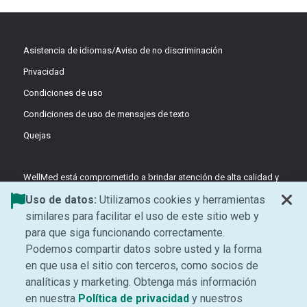
Asistencia de idiomas/Aviso de no discriminación
Privacidad
Condiciones de uso
Condiciones de uso de mensajes de texto
Quejas
WellMed está comprometido a brindar atención de alta calidad y
basada en el valor a través de equipos coordinados y liderados
Uso de datos:
Utilizamos cookies y herramientas
por médicos, enfocados en la prevención y el apoyo centrado en
similares para facilitar el uso de este sitio web y
el paciente.
para que siga funcionando correctamente.
©2026 WellMed Medical Management Inc.
Podemos compartir datos sobre usted y la forma
en que usa el sitio con terceros, como socios de
analíticas y marketing. Obtenga más información
Facebook (Opens in new window)
LinkedIn (Opens in new window)
YouTube (Opens in new windo
Instagram (Opens in ne
(Se abre una ventana 
en nuestra
Política de privacidad
y nuestros