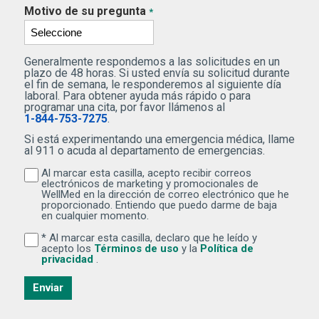
Motivo de su pregunta
*
Generalmente respondemos a las solicitudes en un
plazo de 48 horas. Si usted envía su solicitud durante
el fin de semana, le responderemos al siguiente día
laboral. Para obtener ayuda más rápido o para
programar una cita, por favor llámenos al
1-844-753-7275
.
Si está experimentando una emergencia médica, llame
al 911 o acuda al departamento de emergencias.
Al marcar esta casilla, acepto recibir correos
Al marcar esta casilla, acepto recibir correos electr
electrónicos de marketing y promocionales de
WellMed en la dirección de correo electrónico que he
proporcionado. Entiendo que puedo darme de baja
en cualquier momento.
* Al marcar esta casilla, declaro que he leído y
Al marcar esta casilla, declaro que he leído y acepto lo
(Se abre una ventana nuev
acepto los
Términos de uso
y la
Política de
(Se abre una ventana nueva)
privacidad
.
Enviar