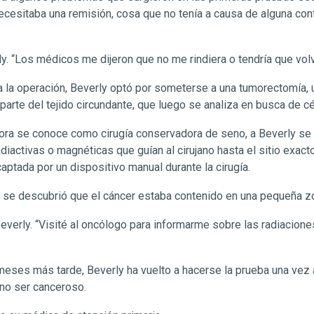
necesitaba una remisión, cosa que no tenía a causa de alguna co
ly. “Los médicos me dijeron que no me rindiera o tendría que vol
a la operación, Beverly optó por someterse a una tumorectomía,
 parte del tejido circundante, que luego se analiza en busca de c
ora se conoce como cirugía conservadora de seno, a Beverly se l
diactivas o magnéticas que guían al cirujano hasta el sitio exact
aptada por un dispositivo manual durante la cirugía.
 y se descubrió que el cáncer estaba contenido en una pequeña z
everly. “Visité al oncólogo para informarme sobre las radiacione
ses más tarde, Beverly ha vuelto a hacerse la prueba una vez a
 no ser canceroso.