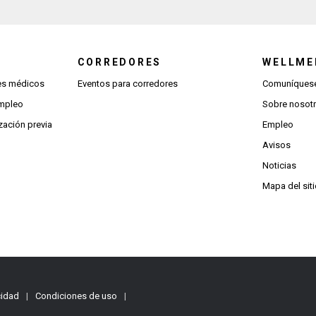
CORREDORES
WELLME
(Se abre una ventana nueva)
res médicos
Eventos para corredores
Comuníquese
(Se abre una ventana nueva)
empleo
Sobre nosot
(Se abre una ventana nueva)
zación previa
Empleo
Avisos
Noticias
Mapa del sit
cidad
|
Condiciones de uso
|