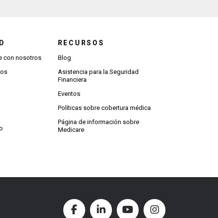
D
RECURSOS
 con nosotros
Blog
ros
Asistencia para la Seguridad
Financiera
Eventos
Políticas sobre cobertura médica
Página de información sobre
io
Medicare
Facebook (Opens in new window
LinkedIn (Opens in new w
YouTube (Opens in
Instagram (O