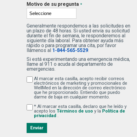
Motivo de su pregunta
*
Generalmente respondemos a las solicitudes en
un plazo de 48 horas. Si usted envía su solicitud
durante el fin de semana, le responderemos al
siguiente día laboral. Para obtener ayuda más
rápido o para programar una cita, por favor
llámenos al
1-844-565-5529
.
Si está experimentando una emergencia médica,
llame al 911 o acuda al departamento de
emergencias.
Al marcar esta casilla, acepto recibir correos
Al marcar esta casilla, acepto recibir correos
electrónicos de marketing y promocionales de
WellMed en la dirección de correo electrónico
que he proporcionado. Entiendo que puedo
darme de baja en cualquier momento.
* Al marcar esta casilla, declaro que he leído y
Al marcar esta casilla, declaro que he leído y ac
(Se abre una venta
acepto los
Términos de uso
y la
Política de
(Se abre una ventana nueva)
privacidad
.
Enviar