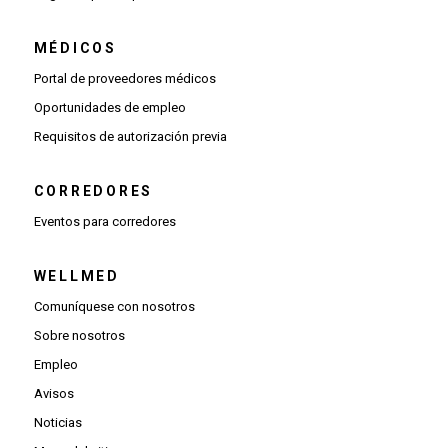
MÉDICOS
(Se abre una ventana nueva)
Portal de proveedores médicos
(Se abre una ventana nueva)
Oportunidades de empleo
(Se abre una ventana nueva)
Requisitos de autorización previa
CORREDORES
Eventos para corredores
WELLMED
Comuníquese con nosotros
Sobre nosotros
Empleo
Avisos
Noticias