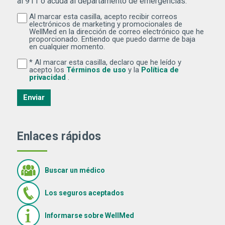
al 911 o acuda al departamento de emergencias.
Al marcar esta casilla, acepto recibir correos
Al marcar esta casilla, acepto recibir correos electr
electrónicos de marketing y promocionales de
WellMed en la dirección de correo electrónico que he
proporcionado. Entiendo que puedo darme de baja
en cualquier momento.
* Al marcar esta casilla, declaro que he leído y
Al marcar esta casilla, declaro que he leído y acepto lo
(Se abre una ventana nuev
acepto los
Términos de uso
y la
Política de
(Se abre una ventana nueva)
privacidad
.
Enviar
Enlaces rápidos
Buscar un médico
Los seguros aceptados
Informarse sobre WellMed