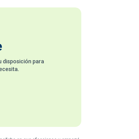
e
u disposición para
ecesita.