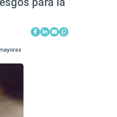
esgos para la
s mayores