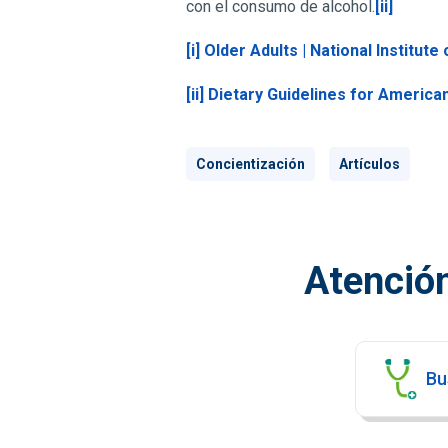
con el consumo de alcohol.
[ii]
[i]
Older Adults | National Institut
[ii]
Dietary Guidelines for America
Concientización
Artículos
Atención
Bu