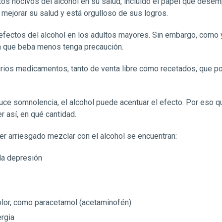
ctos nocivos del alcohol en su salud, incluido el papel que de
mejorar su salud y está orgulloso de sus logros.
efectos del alcohol en los adultos mayores. Sin embargo, como 
a que beba menos tenga precaución.
rios medicamentos, tanto de venta libre como recetados, que po
ce somnolencia, el alcohol puede acentuar el efecto. Por eso q
r así, en qué cantidad.
r arriesgado mezclar con el alcohol se encuentran:
la depresión
dolor, como paracetamol (acetaminofén)
ergia