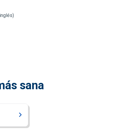
inglés)
 más sana