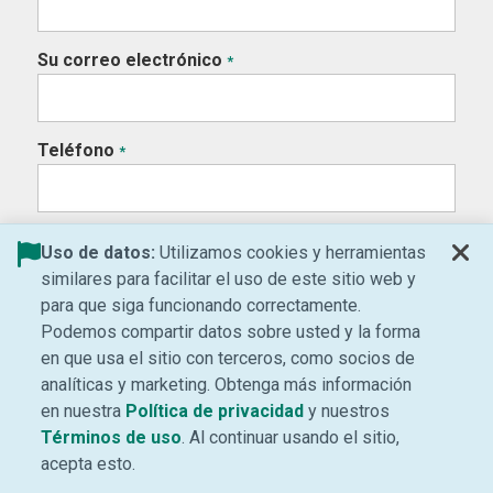
Su correo electrónico
*
Teléfono
*
Código postal
*
Uso de datos:
Utilizamos cookies y herramientas
similares para facilitar el uso de este sitio web y
para que siga funcionando correctamente.
Motivo de su pregunta
Podemos compartir datos sobre usted y la forma
*
en que usa el sitio con terceros, como socios de
analíticas y marketing. Obtenga más información
Generalmente respondemos a las solicitudes en un
(Se abre una ventana 
en nuestra
Política de privacidad
y nuestros
plazo de 48 horas. Si usted envía su solicitud durante
(Se abre una ventana nueva)
Términos de uso
. Al continuar usando el sitio,
el fin de semana, le responderemos al siguiente día
laboral. Para obtener ayuda más rápido o para
acepta esto.
programar una cita, por favor llámenos al