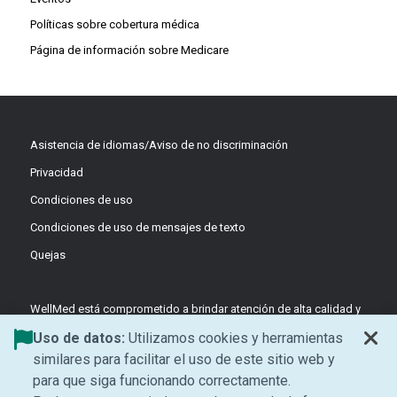
Políticas sobre cobertura médica
Página de información sobre Medicare
Asistencia de idiomas/Aviso de no discriminación
Privacidad
Condiciones de uso
Condiciones de uso de mensajes de texto
Quejas
WellMed está comprometido a brindar atención de alta calidad y
basada en el valor a través de equipos coordinados y liderados
Uso de datos:
Utilizamos cookies y herramientas
por médicos, enfocados en la prevención y el apoyo centrado en
similares para facilitar el uso de este sitio web y
el paciente.
para que siga funcionando correctamente.
©2026 WellMed Medical Management Inc.