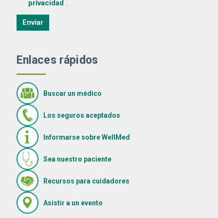
(Se abre una ventana nueva)
privacidad
.
Enviar
Enlaces rápidos
Buscar un médico
Los seguros aceptados
Informarse sobre WellMed
Sea nuestro paciente
(Se abre en una ventana nue
Recursos para cuidadores
(Se abre en una ventana nueva)
Asistir a un evento