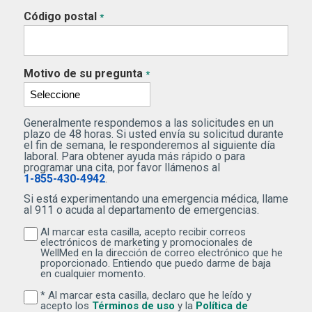
Código postal
*
Motivo de su pregunta
*
Generalmente respondemos a las solicitudes en un
plazo de 48 horas. Si usted envía su solicitud durante
el fin de semana, le responderemos al siguiente día
laboral. Para obtener ayuda más rápido o para
programar una cita, por favor llámenos al
1-855-430-4942
.
Si está experimentando una emergencia médica, llame
al 911 o acuda al departamento de emergencias.
Al marcar esta casilla, acepto recibir correos
Al marcar esta casilla, acepto recibir correos electr
electrónicos de marketing y promocionales de
WellMed en la dirección de correo electrónico que he
proporcionado. Entiendo que puedo darme de baja
en cualquier momento.
* Al marcar esta casilla, declaro que he leído y
Al marcar esta casilla, declaro que he leído y acepto lo
(Se abre una ventana nuev
acepto los
Términos de uso
y la
Política de