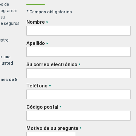
po de
rogramar
* Campos obligatorios
 su
Nombre
*
de seguros
estro
Apellido
*
ar una
n usted
Su correo electrónico
*
rnes de 8
Teléfono
*
Código postal
*
Motivo de su pregunta
*