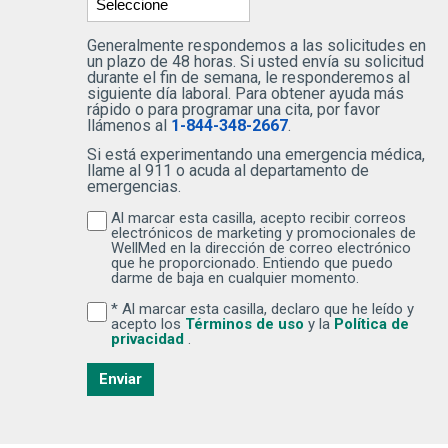
Generalmente respondemos a las solicitudes en
un plazo de 48 horas. Si usted envía su solicitud
durante el fin de semana, le responderemos al
siguiente día laboral. Para obtener ayuda más
rápido o para programar una cita, por favor
llámenos al
1-844-348-2667
.
Si está experimentando una emergencia médica,
llame al 911 o acuda al departamento de
emergencias.
Al marcar esta casilla, acepto recibir correos
Al marcar esta casilla, acepto recibir correos
electrónicos de marketing y promocionales de
WellMed en la dirección de correo electrónico
que he proporcionado. Entiendo que puedo
darme de baja en cualquier momento.
* Al marcar esta casilla, declaro que he leído y
Al marcar esta casilla, declaro que he leído y ac
(Se abre una venta
acepto los
Términos de uso
y la
Política de
(Se abre una ventana nueva)
privacidad
.
Enviar