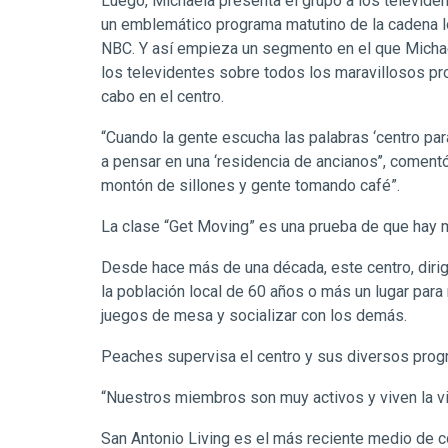
Luego, Michaela presenta el grupo a los televiden
un emblemático programa matutino de la cadena lo
NBC. Y así empieza un segmento en el que Micha
los televidentes sobre todos los maravillosos pr
cabo en el centro.
“Cuando la gente escucha las palabras ‘centro pa
a pensar en una ‘residencia de ancianos’’, coment
montón de sillones y gente tomando café”.
La clase “Get Moving” es una prueba de que hay m
Desde hace más de una década, este centro, dirig
la población local de 60 años o más un lugar par
juegos de mesa y socializar con los demás.
Peaches supervisa el centro y sus diversos progr
“Nuestros miembros son muy activos y viven la vid
San Antonio Living es el más reciente medio de c