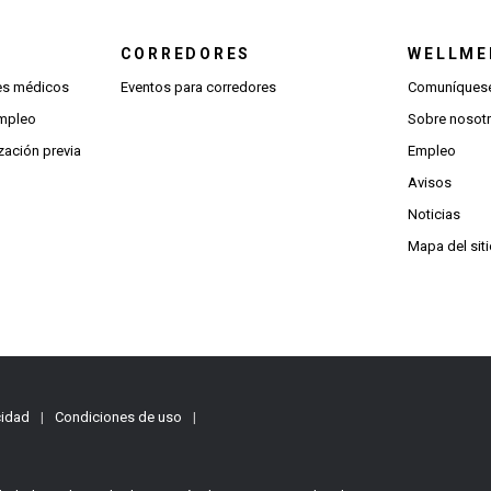
CORREDORES
WELLME
(Se abre una ventana nueva)
res médicos
Eventos para corredores
Comuníquese
(Se abre una ventana nueva)
empleo
Sobre nosot
(Se abre una ventana nueva)
zación previa
Empleo
Avisos
Noticias
Mapa del sit
cidad
|
Condiciones de uso
|