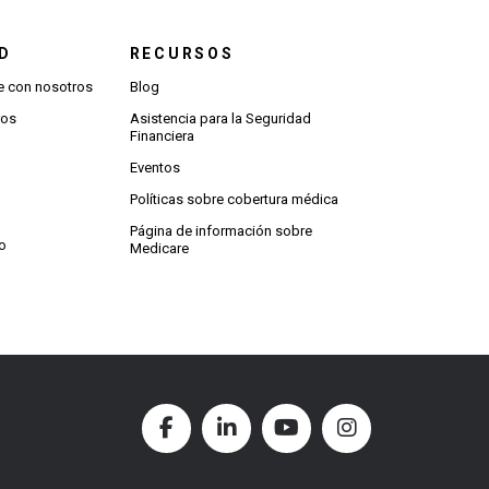
D
RECURSOS
 con nosotros
Blog
ros
Asistencia para la Seguridad
Financiera
Eventos
Políticas sobre cobertura médica
Página de información sobre
io
Medicare
Facebook (Opens in new window
LinkedIn (Opens in new w
YouTube (Opens in
Instagram (O