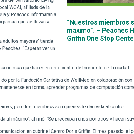
tes de San Antonio Living,
cal WOAI, afiliada de la
ela y Peaches informarán a
“Nuestros miembros son
ogramas que se llevan a
máximo”. – Peaches Hal
Griffin One Stop Cente
ra adultos mayores’ tiende
ó Peaches. “Esperan ver un
ucho más que hacer en este centro del noroeste de la ciudad.
ido por la Fundación Caritativa de WellMed en colaboración con 
a mantenerse en forma, aprender programas de computación como M
amas, pero los miembros son quienes le dan vida al centro.
a al máximo”, afirmó. “Se preocupan unos por otros y hacen suyo
omunicación en cubrir el Centro Doris Griffin. El mes pasado, e