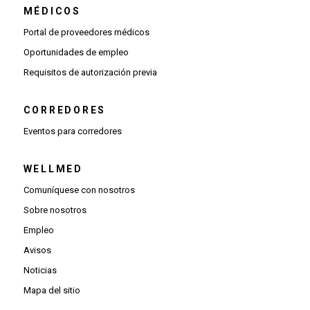
MÉDICOS
(Se abre una ventana nueva)
Portal de proveedores médicos
(Se abre una ventana nueva)
Oportunidades de empleo
(Se abre una ventana nueva)
Requisitos de autorización previa
CORREDORES
Eventos para corredores
WELLMED
Comuníquese con nosotros
Sobre nosotros
Empleo
Avisos
Noticias
Mapa del sitio