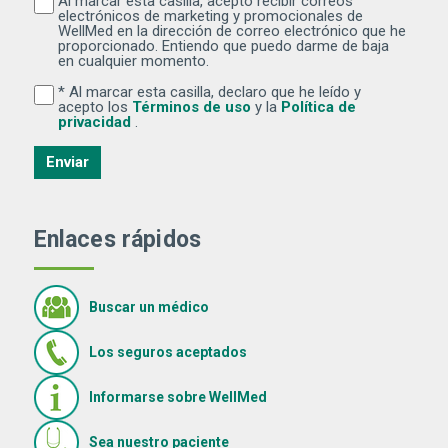
Al marcar esta casilla, acepto recibir correos
Al marcar esta casilla, acepto recibir correos electr
electrónicos de marketing y promocionales de
WellMed en la dirección de correo electrónico que he
proporcionado. Entiendo que puedo darme de baja
en cualquier momento.
* Al marcar esta casilla, declaro que he leído y
Al marcar esta casilla, declaro que he leído y acepto lo
(Se abre una ventana nuev
acepto los
Términos de uso
y la
Política de
(Se abre una ventana nueva)
privacidad
.
Enviar
Enlaces rápidos
Buscar un médico
Los seguros aceptados
Informarse sobre WellMed
Sea nuestro paciente