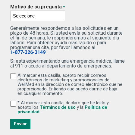
Motivo de su pregunta
*
Generalmente respondemos a las solicitudes en un
plazo de 48 horas. Si usted envía su solicitud durante
el fin de semana, le responderemos al siguiente día
laboral. Para obtener ayuda más rápido o para
programar una cita, por favor llámenos al
1-877-326-3149
.
Si está experimentando una emergencia médica, llame
al 911 o acuda al departamento de emergencias.
Al marcar esta casilla, acepto recibir correos
Al marcar esta casilla, acepto recibir correos electr
electrónicos de marketing y promocionales de
WellMed en la dirección de correo electrónico que he
proporcionado. Entiendo que puedo darme de baja
en cualquier momento.
* Al marcar esta casilla, declaro que he leído y
Al marcar esta casilla, declaro que he leído y acepto lo
(Se abre una ventana nuev
acepto los
Términos de uso
y la
Política de
(Se abre una ventana nueva)
privacidad
.
Enviar