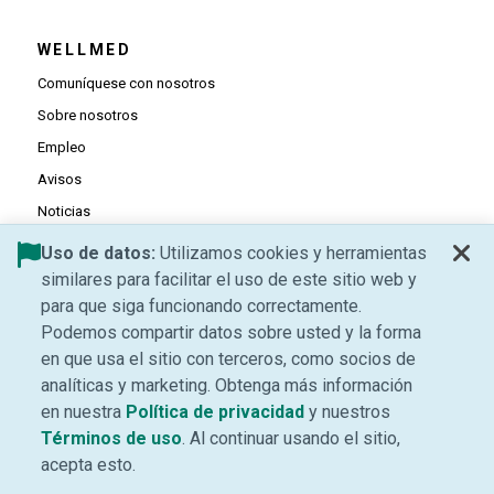
WELLMED
Comuníquese con nosotros
Sobre nosotros
Empleo
Avisos
Noticias
Mapa del sitio
Uso de datos:
Utilizamos cookies y herramientas
similares para facilitar el uso de este sitio web y
RECURSOS
para que siga funcionando correctamente.
Podemos compartir datos sobre usted y la forma
Blog
en que usa el sitio con terceros, como socios de
Asistencia para la Seguridad Financiera
analíticas y marketing. Obtenga más información
Eventos
(Se abre una ventana 
en nuestra
Política de privacidad
y nuestros
Políticas sobre cobertura médica
(Se abre una ventana nueva)
Términos de uso
. Al continuar usando el sitio,
acepta esto.
Página de información sobre Medicare