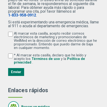
el fin de semana, le responderemos al siguiente día
laboral. Para obtener ayuda más rápido o para
programar una cita, por favor llámenos al
1-833-958-0912
.
Si está experimentando una emergencia médica, llame
al 911 o acuda al departamento de emergencias.
Al marcar esta casilla, acepto recibir correos
Al marcar esta casilla, acepto recibir correos electr
electrónicos de marketing y promocionales de
WellMed en la dirección de correo electrónico que he
proporcionado. Entiendo que puedo darme de baja
en cualquier momento.
* Al marcar esta casilla, declaro que he leído y
Al marcar esta casilla, declaro que he leído y acepto lo
(Se abre una ventana nuev
acepto los
Términos de uso
y la
Política de
(Se abre una ventana nueva)
privacidad
.
Enviar
Enlaces rápidos
Buscar un médico