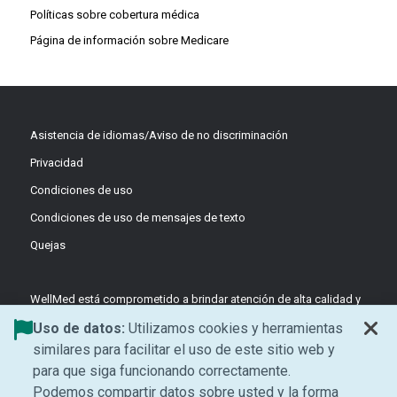
Políticas sobre cobertura médica
Página de información sobre Medicare
Asistencia de idiomas/Aviso de no discriminación
Privacidad
Condiciones de uso
Condiciones de uso de mensajes de texto
Quejas
WellMed está comprometido a brindar atención de alta calidad y
basada en el valor a través de equipos coordinados y liderados
Uso de datos:
Utilizamos cookies y herramientas
por médicos, enfocados en la prevención y el apoyo centrado en
similares para facilitar el uso de este sitio web y
el paciente.
para que siga funcionando correctamente.
©2026 WellMed Medical Management Inc.
Podemos compartir datos sobre usted y la forma