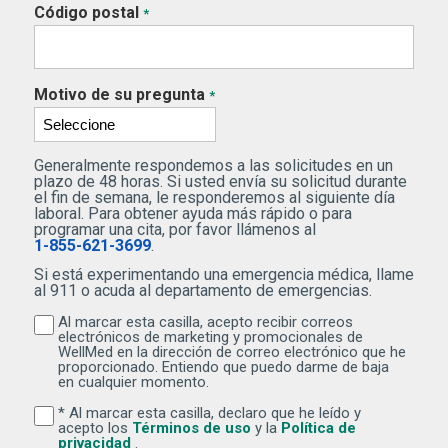
Código postal
*
Motivo de su pregunta
*
Generalmente respondemos a las solicitudes en un
plazo de 48 horas. Si usted envía su solicitud durante
el fin de semana, le responderemos al siguiente día
laboral. Para obtener ayuda más rápido o para
programar una cita, por favor llámenos al
1-855-621-3699
.
Si está experimentando una emergencia médica, llame
al 911 o acuda al departamento de emergencias.
Al marcar esta casilla, acepto recibir correos
Al marcar esta casilla, acepto recibir correos electr
electrónicos de marketing y promocionales de
WellMed en la dirección de correo electrónico que he
proporcionado. Entiendo que puedo darme de baja
en cualquier momento.
* Al marcar esta casilla, declaro que he leído y
Al marcar esta casilla, declaro que he leído y acepto lo
(Se abre una ventana nuev
acepto los
Términos de uso
y la
Política de
(Se abre una ventana nueva)
privacidad
.