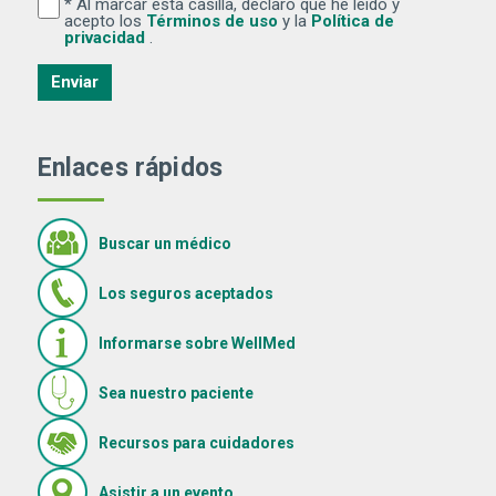
* Al marcar esta casilla, declaro que he leído y
Al marcar esta casilla, declaro que he leído y acepto lo
(Se abre una ventana nuev
acepto los
Términos de uso
y la
Política de
(Se abre una ventana nueva)
privacidad
.
Enviar
Enlaces rápidos
Buscar un médico
Los seguros aceptados
Informarse sobre WellMed
Sea nuestro paciente
(Se abre en una ventana nue
Recursos para cuidadores
(Se abre en una ventana nueva)
Asistir a un evento