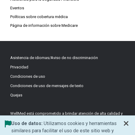
Eventos
Políticas sobre cobertura médica
Página de información sobre Medicare
Asistencia de idiomas/Aviso de no discriminación
Privacidad
Condiciones de uso
Condiciones de uso de mensajes de texto
Quejas
WellMed está comprometido a brindar atención de alta calidad y
basada en el valor a través de equipos coordinados y liderados
Uso de datos:
Utilizamos cookies y herramientas
por médicos, enfocados en la prevención y el apoyo centrado en
similares para facilitar el uso de este sitio web y
el paciente.