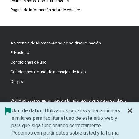
Políticas sobre cobertura médica
Página de información sobre Medicare
Asistencia de idiomas/Aviso de no discriminación
Privacidad
Condiciones de uso
Condiciones de uso de mensajes de texto
Quejas
WellMed está comprometido a brindar atención de alta calidad y
basada en el valor a través de equipos coordinados y liderados
Uso de datos:
Utilizamos cookies y herramientas
por médicos, enfocados en la prevención y el apoyo centrado en
similares para facilitar el uso de este sitio web y
el paciente.
para que siga funcionando correctamente.
©2026 WellMed Medical Management Inc.
Podemos compartir datos sobre usted y la forma