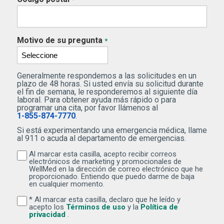
Motivo de su pregunta
*
Generalmente respondemos a las solicitudes en un
plazo de 48 horas. Si usted envía su solicitud durante
el fin de semana, le responderemos al siguiente día
laboral. Para obtener ayuda más rápido o para
programar una cita, por favor llámenos al
1-855-874-7770
.
Si está experimentando una emergencia médica, llame
al 911 o acuda al departamento de emergencias.
Al marcar esta casilla, acepto recibir correos
Al marcar esta casilla, acepto recibir correos electr
electrónicos de marketing y promocionales de
WellMed en la dirección de correo electrónico que he
proporcionado. Entiendo que puedo darme de baja
en cualquier momento.
* Al marcar esta casilla, declaro que he leído y
Al marcar esta casilla, declaro que he leído y acepto lo
(Se abre una ventana nuev
acepto los
Términos de uso
y la
Política de
(Se abre una ventana nueva)
privacidad
.