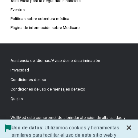
Asistencia para la Seguridad Financiera
Eventos
Políticas sobre cobertura médica
Página de información sobre Medicare
Asistencia de idiomas/Aviso de no discriminación
Privacidad
Condiciones de uso
Condiciones de uso de mensajes de texto
Quejas
WellMed está comprometido a brindar atención de alta calidad y
basada en el valor a través de equipos coordinados y liderados
Uso de datos:
Utilizamos cookies y herramientas
por médicos, enfocados en la prevención y el apoyo centrado en
similares para facilitar el uso de este sitio web y
el paciente.