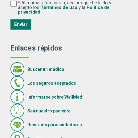
* Al marcar esta casilla, declaro que he leído y
Al marcar esta casilla, declaro que he leído y acepto lo
(Se abre una ventana nuev
acepto los
Términos de uso
y la
Política de
(Se abre una ventana nueva)
privacidad
.
Enviar
Enlaces rápidos
Buscar un médico
Los seguros aceptados
Informarse sobre WellMed
Sea nuestro paciente
(Se abre en una ventana nue
Recursos para cuidadores
(Se abre en una ventana nueva)