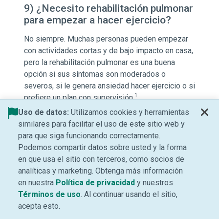
9) ¿Necesito rehabilitación pulmonar
para empezar a hacer ejercicio?
No siempre. Muchas personas pueden empezar
con actividades cortas y de bajo impacto en casa,
pero la rehabilitación pulmonar es una buena
opción si sus síntomas son moderados o
severos, si le genera ansiedad hacer ejercicio o si
1
prefiere un plan con supervisión.
Uso de datos:
Utilizamos cookies y herramientas
Fuentes:
similares para facilitar el uso de este sitio web y
para que siga funcionando correctamente.
1. National Heart, Lung, and Blood Institute
Podemos compartir datos sobre usted y la forma
(Instituto Nacional del Corazón, los Pulmones y
en que usa el sitio con terceros, como socios de
la Sangre). “Pulmonary Rehabilitation.” Última
analíticas y marketing. Obtenga más información
actualización el 24 de marzo de 2023.
(Se abre una ventana 
en nuestra
Política de privacidad
y nuestros
Consultado el 12 de enero de 2026.
(Se abre una ventana nueva)
Términos de uso
. Al continuar usando el sitio,
https://www.nhlbi.nih.gov/health/pulmonary-
acepta esto.
rehabilitation